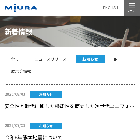
メニュー
ENGLISH
新着情報
全て
ニュースリリース
お知らせ
IR
展示会情報
2026/08/03
お知らせ
安全性と時代に即した機能性を両立した次世代ユニフォームを開発 ～現場の声から生まれた新しい作業着を展開～
2026/07/31
お知らせ
令和8年熊本地震について