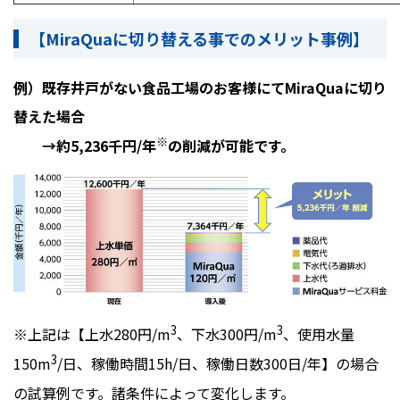
【
MiraQua
に切り替える事でのメリット事例】
例）既存井戸がない食品工場のお客様にて
MiraQua
に切り
替えた場合
※
→約5,236千円/年
の削減が可能です。
3
3
※上記は【上水280円/m
、下水300円/m
、使用水量
3
150m
/日、稼働時間15h/日、稼働日数300日/年】の場合
の試算例です。諸条件によって変化します。