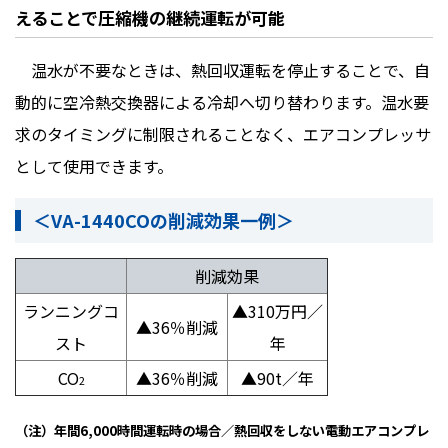
えることで圧縮機の継続運転が可能
温水が不要なときは、熱回収運転を停止することで、自
動的に空冷熱交換器による冷却へ切り替わります。温水要
求のタイミングに制限されることなく、エアコンプレッサ
として使用できます。
＜VA-1440COの削減効果一例＞
削減効果
ランニングコ
▲
310
万円／
▲
36
％削減
スト
年
CO
▲
36
％削減
▲
90t
／年
2
（注）年間
6,000
時間運転時の場合／熱回収をしない電動エアコンプレ