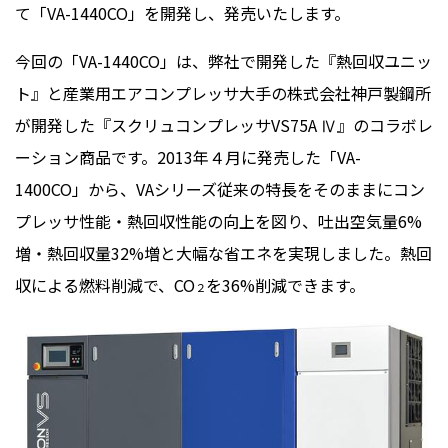
て「
VA-1440CO
」を開発し、発売いたします。
今回の「
VA-1440CO
」は、弊社で開発した『熱回収ユニッ
ト』と産業用エアコンプレッサ大手の株式会社神戸製鋼所
が開発した『スクリュコンプレッサ
VS75A
Ⅳ』のコラボレ
ーション商品です。2013年４月に発売した「
VA-
1400CO
」から、
VA
シリーズ従来の特長をそのままにコン
プレッサ性能・熱回収性能の向上を図り、吐出空気量
6%
増・熱回収量
32%
増と大幅な省エネを実現しました。熱回
収による燃料削減で、
CO
を
36%
削減できます。
２