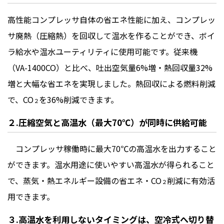
高性能コンプレッサ自体の省エネ性能に加え、コンプレッ
サ廃熱（圧縮熱）を回収して温水を作ることができ、ボイ
ラ給水や温水ユーティリティに使用可能です。従来機
（
VA-1400CO
）と比べ、吐出空気量
6%
増・熱回収量
32%
増と大幅な省エネを実現しました。熱回収による燃料削減
で、
CO
を
36%
削減できます。
２
２
.
圧縮空気と高温水（最大
70
℃）が同時に供給可能
コンプレッサ稼働時に最大
70
℃の高温水を出力すること
ができます。温水用途に使いやすい高温水が得られること
で、蒸気・熱エネルギー設備の省エネ・
CO
削減に有効活
２
用できます。
３
.
高温水を利用しないタイミングは、空冷式へ切り替