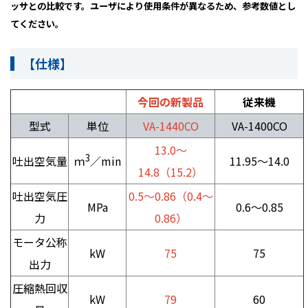
ッサとの比較です。ユーザにより使用条件が異なるため、参考数値とし
てください。
【仕様】
今回の新製品
従来機
型式
単位
VA-1440CO
VA-1400CO
13.0～
3
吐出空気量
11.95～
14.0
ｍ
／
min
14.8（15.2）
吐出空気圧
0.5～0.86（0.4～
MPa
0.6～
0.85
力
0.86）
モータ公称
kW
75
75
出力
圧縮熱回収
kW
79
60