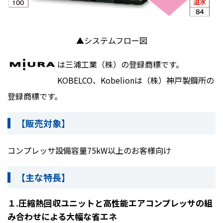
▲システムフロー図
は三浦工業（株）の登録商標です。
KOBELCO、
Kobelion
は（株）神戸製鋼所の
登録商標です。
【販売対象】
コンプレッサ設備容量
75kW
以上のお客様向け
【主な
特長】
１
.
圧縮熱回収ユニットと高性能エアコンプレッサの組
み合わせによる大幅な省エネ