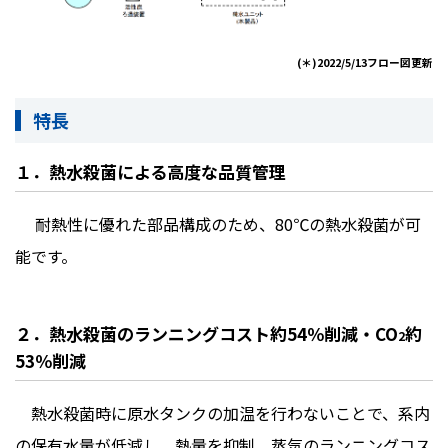
(＊)2022/5/13フロー図更新
特長
１．熱水殺菌による高度な品質
管理
耐熱性に優れた部品構成のため、
80
℃の熱水殺菌が可
能です。
２．熱水殺菌のランニングコスト約
54
％削減・
CO
約
2
53
％削減
熱水殺菌時に原水タンクの加温を行わないことで、系内
の保有水量が低減し、熱量を抑制。蒸気のランニングコス