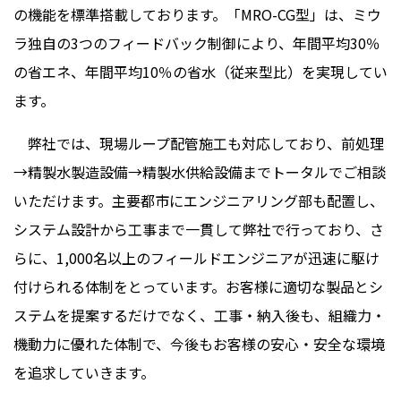
の機能を標準搭載しております。「
MRO-CG
型」は、ミウ
ラ独自の
3
つのフィードバック制御により、年間平均
30
％
の省エネ、年間平均
10
％の省水（従来型比）を実現してい
ます。
弊社では、現場ループ配管施工も対応しており、前処理
→精製水製造設備→精製水供給設備までトータルでご相談
いただけます。主要都市にエンジニアリング部も配置し、
システム設計から工事まで一貫して弊社で行っており、さ
らに、
1,000
名以上のフィールドエンジニアが迅速に駆け
付けられる体制をとっています。お客様に適切な製品とシ
ステムを提案するだけでなく、工事・納入後も、組織力・
機動力に優れた体制で、今後もお客様の安心・安全な環境
を追求していきます。