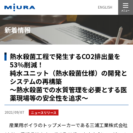
メニュー
ENGLISH
新着情報
熱水殺菌工程で発生するCO2排出量を
53％削減！
純水ユニット（熱水殺菌仕様）の開発と
システムの再構築
～熱水殺菌での水質管理を必要とする医
薬現場等の安全性を追求～
2021/09/07
ニュースリリース
産業用ボイラのトップメーカーである三浦工業株式会社