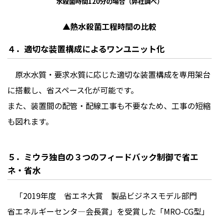
水殺菌時間120分の場合（弊社調べ）
▲熱水殺菌工程時間の比較
４．適切な装置構成によるワンユニット化
原水水質・要求水質に応じた適切な装置構成を専用架台
に搭載し、省スペース化が可能です。
また、装置間の配管・配線工事も不要なため、工事の短縮
も図れます。
５．ミウラ独自の３つのフィードバック制御で省エ
ネ・省水
「
2019
年度 省エネ大賞 製品ビジネスモデル部門
省エネルギーセンタ―会長賞」を受賞した「
MRO-CG
型」