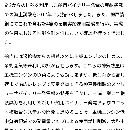
※2からの排熱を利用した舶用バイナリー発電の実船搭載
での海上試験を2017年に実施※3しました。また、神戸製
鋼にてこれを含む計4隻の長期実船運用試験を行い、実際
の運用における性能や耐久性において確認を行ってきまし
た。
船内には過給機からの排熱以外に主機エンジンの排ガス、
余剰蒸気等未利用の熱が存在します。これらの排気熱量は
主機エンジンの負荷により変動しますが、低負荷から高負
荷まで幅広いレンジで安定発電できる神戸製鋼製のスクリ
ュー式バイナリー発電機の特長を活かし、三浦工業にて複
数熱源を利用した新しい舶用バイナリー発電およびユニッ
ト複数台システムの開発も進めることで、主機エンジン低
中負荷領域での発電量アップによる使用燃料削減、大型主