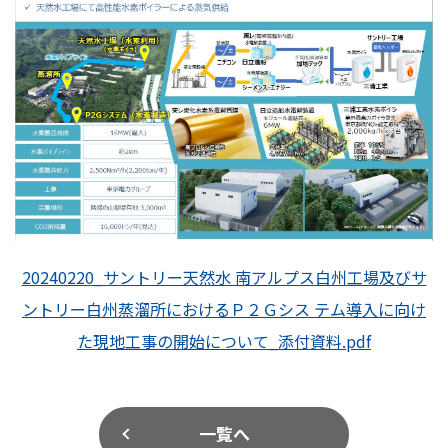
20240220_サントリー天然水 南アルプス白州工場及びサ
ントリー白州蒸溜所におけるＰ２Ｇシス テム導入に向け
た現地工事の開始について_添付資料.pdf
一覧へ