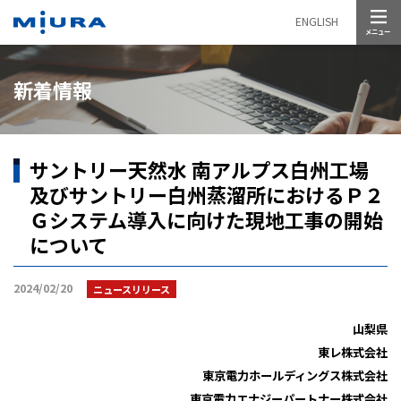
メニュー
ENGLISH
新着情報
サントリー天然水 南アルプス白州工場
及びサントリー白州蒸溜所におけるＰ２
Ｇシステム導入に向けた現地工事の開始
について
2024/02/20
ニュースリリース
山梨県
東レ株式会社
東京電力ホールディングス株式会社
東京電力エナジーパートナー株式会社