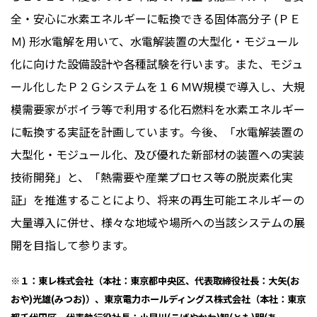
全・安心に水素エネルギーに転換できる固体高分子
(
ＰＥ
Ｍ
)
形水電解を用いて、水電解装置の大型化・モジュール
化に向けた設備設計や各種試験を行います。また、モジュ
ール化したＰ２Ｇシステムを１６ＭＷ規模で導入し、大規
模需要家がボイラ等で利用する化石燃料を水素エネルギー
に転換する実証を計画しています。今後、「水電解装置の
大型化・モジュール化、及び優れた新部材の装置への実装
技術開発」と、「熱需要や産業プロセス等の脱炭素化実
証」を推進することにより、将来の再生可能エネルギーの
大量導入に併せ、様々な地域や場所への当該システムの展
開を目指して参ります。
※１：東レ株式会社（本社：東京都中央区、代表取締役社長：
大矢(お
おや)光雄(みつお)
）、東京電力ホールディングス株式会社（本社：東京