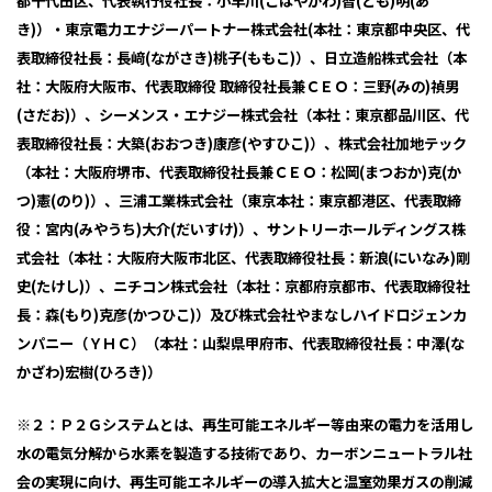
都千代田区、代表執行役社長：
小早川(こばやかわ)智(とも)明(あ
き)
）・東京電力エナジーパートナー株式会社
(
本社：東京都中央区、代
表取締役社長：
長﨑(ながさき)桃子(ももこ)
）、日立造船株式会社（本
社：大阪府大阪市、代表取締役 取締役社長兼ＣＥＯ：
三野(みの)禎男
(さだお)
）、シーメンス・エナジー株式会社（本社：東京都品川区、代
表取締役社長：
大築(おおつき)康彦(やすひこ)
）、株式会社加地テック
（本社：大阪府堺市、代表取締役社長兼ＣＥＯ：
松岡(まつおか)克(か
つ)憲(のり)
）、三浦工業株式会社（東京本社：東京都港区、代表取締
役：
宮内(みやうち)大介(だいすけ)
）、サントリーホールディングス株
式会社（本社：大阪府大阪市北区、代表取締役社長：
新浪(にいなみ)剛
史(たけし)
）、ニチコン株式会社（本社：京都府京都市、代表取締役社
長：
森(もり)克彦(かつひこ)
）及び株式会社やまなしハイドロジェンカ
ンパニー（ＹＨＣ）（本社：山梨県甲府市、代表取締役社長：
中澤(な
かざわ)宏樹(ひろき)
）
※２：Ｐ２Ｇシステムとは、再生可能エネルギー等由来の電力を活用し
水の電気分解から水素を製造する技術であり、カーボンニュートラル社
会の実現に向け、再生可能エネルギーの導入拡大と温室効果ガスの削減