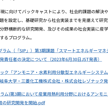
実現に向けてバックキャストにより、社会的課題の解決
題を設定し、基礎研究から社会実装までを見据えて研究
分野横断的な研究開発、及びその成果の社会実装に産
するプログラム。
ラム（「SIP」）第3期課題「スマートエネルギーマネ
責任者の決定について（2023年6月30日JST発表）
ック「アンモニア・水素利用分散型エネルギーシステ
4日岐阜大学・三菱化工機株式会社・株式会社レゾナック
グラム)第3期において産業用熱利用分野におけるアンモ
用の研究開発を開始.pdf