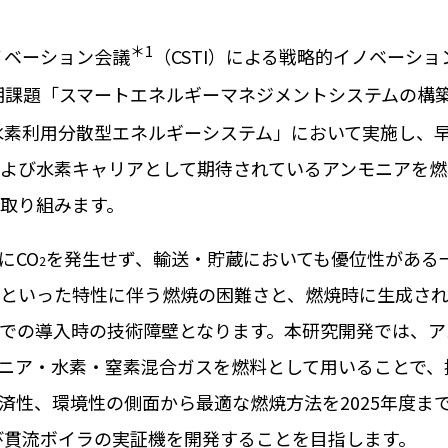
＊
1
ベーション会議
（
CSTI
）による戦略的イノベーショ
期課題「スマートエネルギーマネジメントシステムの構
水素利用分散型エネルギーシステム」において実施し、
よび水素キャリアとして期待されているアンモニアを燃
取り組みます。
に
CO
を発生せず、輸送・貯蔵においても優位性がある
2
といった特性に伴う燃焼の困難さと、燃焼時に生成さ
での導入時の技術障壁となります。本研究開発では、ア
ニア・水素・窒素混合ガスを燃料として用いることで、
済性、環境性の側面から最適な燃焼方法を
2025
年度ま
び貫流ボイラの実証機を開発することを目指します。