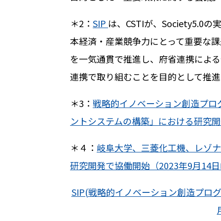
＊
2
：
SIP
は、
CSTI
が、
Society5.0
の
本経済・産業競争力にとって重要な課
を一気通貫で推進し、府省連携による
連携で取り組むことを目的として推進
＊
3
：
戦略的イノベーション創造プログ
ントシステムの構築」における研究開発
＊４：
岐阜大学、三菱化工機、レゾナ
研究開発で協働開始（2023年9月1
SIP(戦略的イノベーション創造プロ