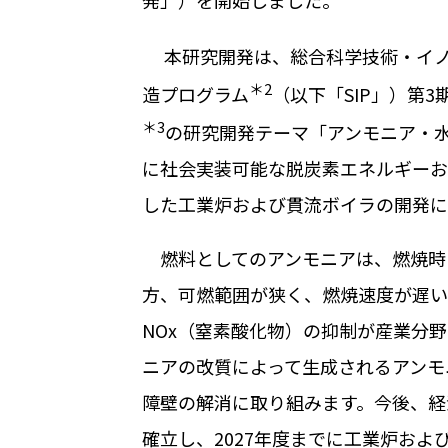
本研究開発は、総合科学技術・イノ
＊
2
造プログラム
（以下「
SIP
」）第
3
＊
3
の研究開発テーマ「アンモニア・
に社会実装可能な脱炭素エネルギーお
した工業炉および貫流ボイラの開発に
燃料としてのアンモニアは、燃焼時
方、可燃範囲が狭く、燃焼速度が遅い
NOx
（窒素酸化物）の抑制が産業分野
ニアの改質によって生成されるアンモ
障壁の解消に取り組みます。今後、経
確立し、
2027
年度までに工業炉およ