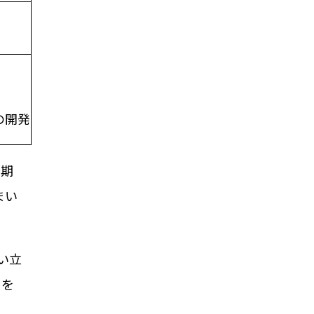
の開発
早期
まい
い立
とを