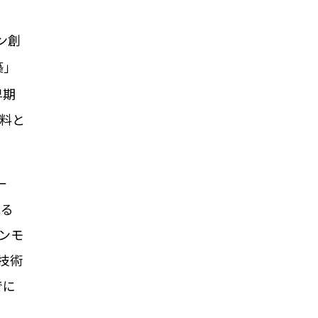
ン創
築」
早期
料と
一
れる
ンモ
技術
でに