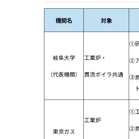
機関名
対象
①
岐阜大学
工業炉・
②
（代表機関）
貫流ボイラ共通
③
ト
①
工業炉
②
東京ガス