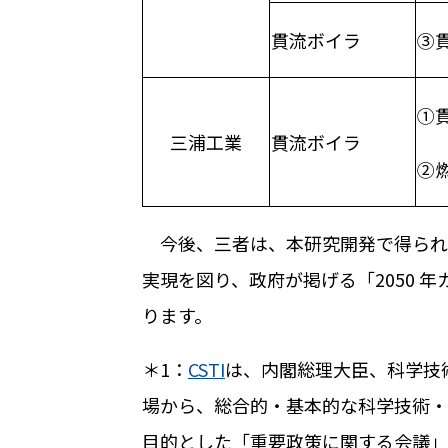
貫流ボイラ
③
①
三浦工業
貫流ボイラ
②
今後、三者は、本研究開発で得られ
実現を図り、政府が掲げる「
2050
年
ります。
＊
1
：
CSTI
は、内閣総理大臣、科学技
場から、総合的・基本的な科学技術・
目的とした「重要政策に関する会議」