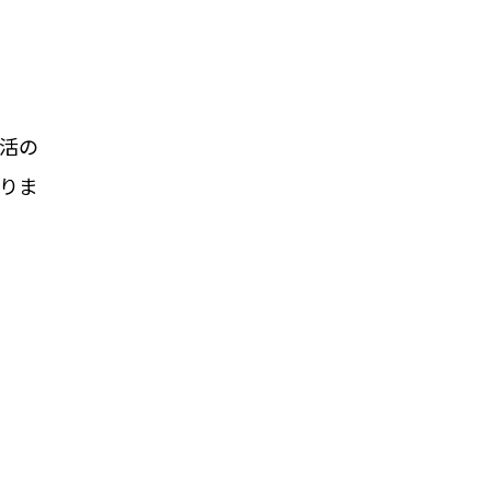
活の
りま