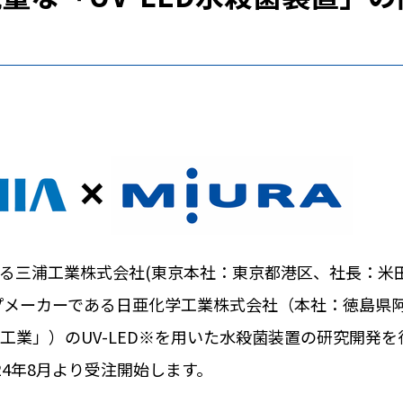
る三浦工業株式会社
(
東京本社：東京都港区、社長：米
プメーカーである日亜化学工業株式会社（本社：徳島県
工業」）の
UV-LED
※を用いた水殺菌装置の研究開発を
24
年
8
月より受注開始します。