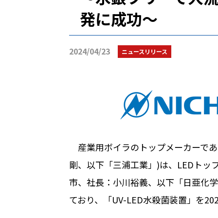
発に成功～
2024/04/23
ニュースリリース
産業用ボイラのトップメーカーであ
剛、以下「三浦工業」
)
は、
LED
トッ
市、社長：小川裕義、以下「日亜化学
ており、「
UV-LED
水殺菌装置」を
20