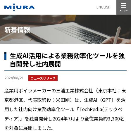
メニュー
ENGLISH
新着情報
生成AI活用による業務効率化ツールを独
自開発し社内展開
2024/08/21
ニュースリリース
産業用ボイラメーカーの三浦工業株式会社（東京本社：東
京都港区、代表取締役：米田剛）は、生成
AI
（
GPT
）を活
用した社内向け業務効率化ツール「
TechPedia(
テックペ
ディア
)
」を独自開発し
2024
年
7
月より全従業員約
3,300
名
を対象に展開しました。