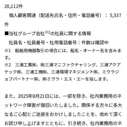
20,112件
個人顧客関連（配送先氏名・住所・電話番号）： 5,537
件
※2
■当社グループ会社
の社員に関する情報
社員名・社員番号・社用電話番号：件数は確認中
※1 船舶用機器取引の場合には、船名・オーナー名を含みま
す。
※2 三浦工業㈱、㈱三浦マニファクチャリング、三浦アクア
テック㈱、三浦工機㈱、三浦環境マネジメント㈱、ミウラジ
ョブパートナー㈱、㈱ミウラ・エス・エーを指します。
また、2025年8月21日には、一部を除き、社内業務用のネ
ットワーク障害が復旧いたしました。関係する方々に多大
なるご心配とご迷惑をおかけしましたことを、改めて深く
お詫び申し上げますとともに、引き続き、社内業務用のネ