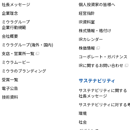
社長メッセージ
個人投資家の皆様へ
企業理念
経営指針
ミウラグループ
IR資料室
企業行動規範
株式情報・格付け
会社概要
IRカレンダー
ミウラグループ(海外・国内)
株価情報
支店・営業所一覧
コーポレート・ガバナンス
ミウラムービー
IRに関するお問い合わせ
ミウラのブランディング
受賞一覧
サステナビリティ
電子公告
サステナビリティに関する
社長メッセージ
技術資料
サステナビリティに対する
環境
社会