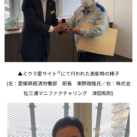
※
▲ミウラ愛サイト
にて行われた表彰時の様子
(左：愛媛県経済労働部 部長 東野政隆氏／右：株式会
社三浦マニファクチャリング 津田和則
)