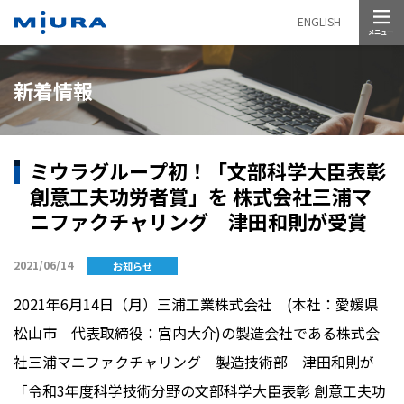
メニュー
ENGLISH
新着情報
ミウラグループ初！「文部科学大臣表彰
創意工夫功労者賞」を 株式会社三浦マ
ニファクチャリング 津田和則が受賞
2021/06/14
お知らせ
2021年
6
月
14
日（月）三浦工業株式会社
(
本社：愛媛県
松山市 代表取締役：宮内大介
)
の製造会社である株式会
社三浦マニファクチャリング 製造技術部 津田和則が
「令和
3
年度科学技術分野の文部科学大臣表彰 創意工夫功