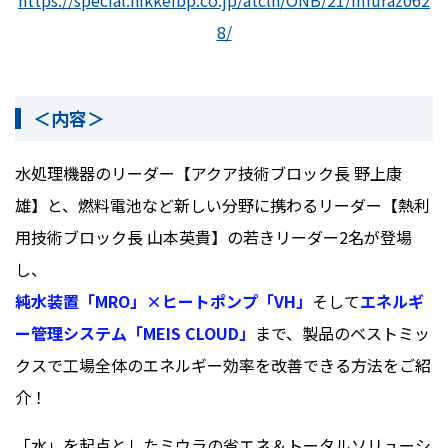
8/
＜内容＞
水処理機器のリーダー【アクア技術ブロック長 野上康
雄】と、燃料電池など新しい分野に携わるリーダー【熱利
用技術ブロック長 山本英貴】の若きリーダー2名が登場
し、
純水装置「
MRO
」
×
ヒートポンプ「
VH
」
そして
エネルギ
ー管理システム「MEIS CLOUD
」
まで、製品のベストミッ
クスで工場全体のエネルギー効率を改善できる方法をご紹
介！
「水」を起点としたミウラの省エネ＆トータルソリューシ