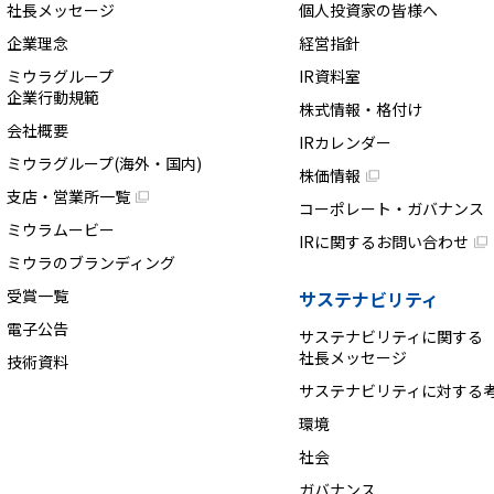
社長メッセージ
個人投資家の皆様へ
企業理念
経営指針
ミウラグループ
IR資料室
企業行動規範
株式情報・格付け
会社概要
IRカレンダー
ミウラグループ(海外・国内)
株価情報
支店・営業所一覧
コーポレート・ガバナンス
ミウラムービー
IRに関するお問い合わせ
ミウラのブランディング
受賞一覧
サステナビリティ
電子公告
サステナビリティに関する
社長メッセージ
技術資料
サステナビリティに対する
環境
社会
ガバナンス