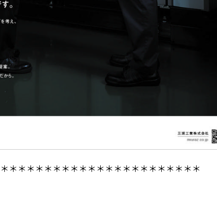
＊＊＊＊＊＊＊＊＊＊＊＊＊＊＊＊＊＊＊＊＊＊＊