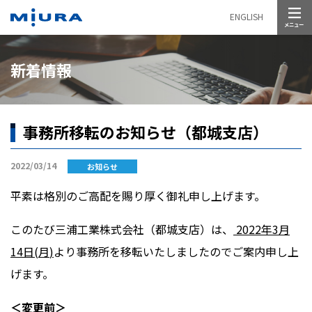
メニュー
ENGLISH
新着情報
事務所移転のお知らせ（都城支店）
2022/03/14
お知らせ
平素は格別のご高配を賜り厚く御礼申し上げます。
このたび三浦工業株式会社（都城支店）は、
2022
年
3
月
14
日
(
月
)
より事務所を移転いたしましたのでご案内申し上
げます。
＜変更前＞