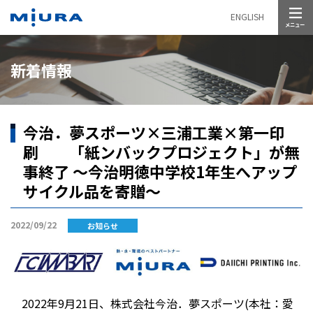
メニュー
ENGLISH
新着情報
今治．夢スポーツ×三浦工業×第一印
刷 「紙ンバックプロジェクト」が無
事終了 ～今治明徳中学校1年生へアップ
サイクル品を寄贈～
2022/09/22
お知らせ
2022年9月21日、株式会社今治．夢スポーツ(本社：愛