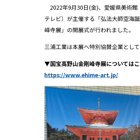
2022年
9
月
30
日
(
金
)
、愛媛県美術館
テレビ）が主催する「弘法大師空海誕
峰寺展」の開展式が行われました。
三浦工業は本展へ特別協賛企業として
▼国宝高野山金剛峰寺展についてはこち
https://www.ehime-art.jp/