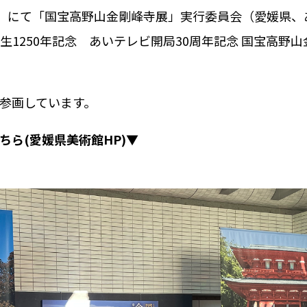
 にて「国宝高野山金剛峰寺展」実行委員会（愛媛県、
生
1250
年記念 あいテレビ開局
30
周年記念 国宝高野山
参画しています。
ら(愛媛県美術館HP)▼