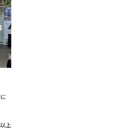
的に
以上