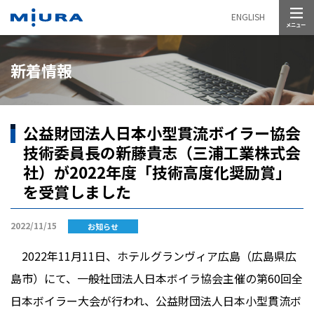
メニュー
ENGLISH
新着情報
公益財団法人日本小型貫流ボイラー協会
技術委員長の新藤貴志（三浦工業株式会
社）が2022年度「技術高度化奨励賞」
を受賞しました
2022/11/15
お知らせ
2022年
11
月
11
日、ホテルグランヴィア広島（広島県広
島市）にて、一般社団法人日本ボイラ協会主催の第
60
回全
日本ボイラー大会が行われ、公益財団法人日本小型貫流ボ