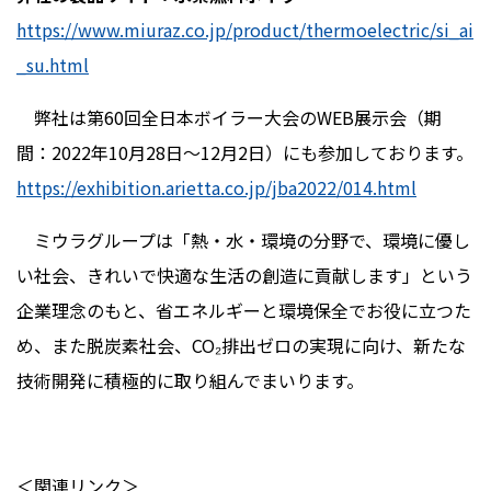
https://www.miuraz.co.jp/product/thermoelectric/si_ai
_su.html
弊社は第
60
回全日本ボイラー大会の
WEB
展示会（期
間：
2022
年
10
月
28
日～
12
月
2
日）にも参加しております。
https://exhibition.arietta.co.jp/jba2022/014.html
ミウラグループは「熱・水・環境の分野で、環境に優し
い社会、きれいで快適な生活の創造に貢献します」という
企業理念のもと、省エネルギーと環境保全でお役に立つた
め、また脱炭素社会、
CO
₂排出ゼロの実現に向け、新たな
技術開発に積極的に取り組んでまいります。
＜関連リンク＞