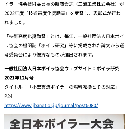
イラー協会技術委員長の新藤貴志（三浦工業株式会社）が
2022
年度「技術高度化奨励賞」を受賞し、表彰式が行わ
れました。
「技術高度化奨励賞」とは、毎年、一般社団法人日本ボイ
ラ協会の機関誌「ボイラ研究」等に掲載された論文から選
考委員会により優秀なものが選出されます。
一般社団法人日本ボイラ協会ウェブサイト：ボイラ研究
2021
年
12
月号
タイトル：「小型貫流ボイラ―の燃料転換とその対応」
P24
https://www.jbanet.or.jp/journal/post6080/