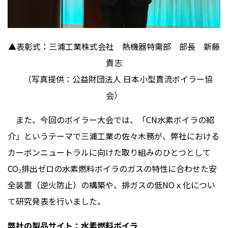
▲表彰式：三浦工業株式会社 熱機器特需部 部長 新藤
貴志
（写真提供：公益財団法人 日本小型貫流ボイラー協
会）
また、今回のボイラー大会では、「
CN
水素ボイラの紹
介」というテーマで三浦工業の佐々木務が、弊社における
カーボンニュートラルに向けた取り組みのひとつとして
CO
₂排出ゼロの水素燃料ボイラのガスの特性に合わせた安
全装置（逆火防止）の構築や、排ガスの低
NO
ｘ化につい
て研究発表を行いました。
弊社の製品サイト：水素燃料ボイラ