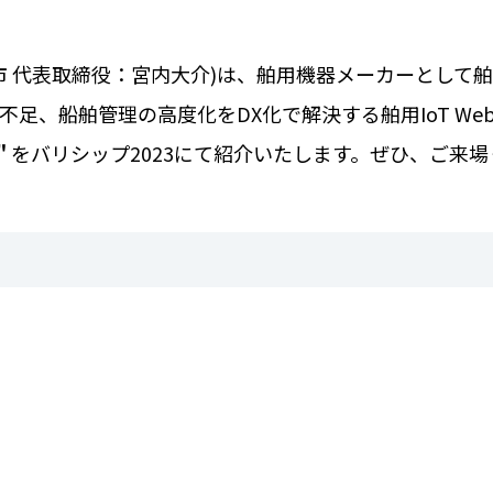
市 代表取締役：宮内大介
)
は、舶用機器メーカーとして
不足、船舶管理の高度化を
DX
化で解決する舶用
IoT We
"
をバリシップ
2023
にて紹介いたします。ぜひ、ご来場