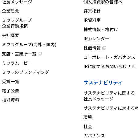
社長メッセージ
個人投資家の皆様へ
企業理念
経営指針
ミウラグループ
IR資料室
企業行動規範
株式情報・格付け
会社概要
IRカレンダー
ミウラグループ(海外・国内)
株価情報
支店・営業所一覧
コーポレート・ガバナンス
ミウラムービー
IRに関するお問い合わせ
ミウラのブランディング
受賞一覧
サステナビリティ
電子公告
サステナビリティに関する
社長メッセージ
技術資料
サステナビリティに対する
環境
社会
ガバナンス