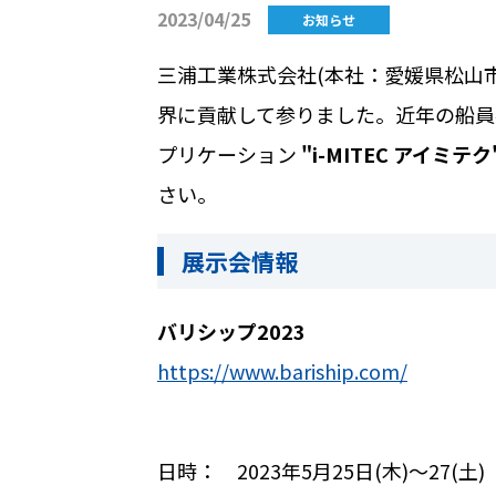
2023/04/25
お知らせ
三浦工業株式会社
(
本社：愛媛県松山
界に貢献して参りました。近年の船員
プリケーション
"i-MITEC
アイミテク
さい。
展示会情報
バリシップ
2023
https://www.bariship.com/
日時：
2023
年
5
月
25
日
(
木
)
～
27(
土
)