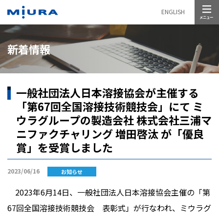
メニュー
ENGLISH
新着情報
一般社団法人日本溶接協会が主催する
「第67回全国溶接技術競技会」にて ミ
ウラグループの製造会社 株式会社三浦マ
ニファクチャリング 増田啓汰 が「優良
賞」を受賞しました
2023/06/16
お知らせ
2023年
6
月
14
日、一般社団法人日本溶接協会主催の「第
67
回全国溶接技術競技会 表彰式」が行なわれ、ミウラグ