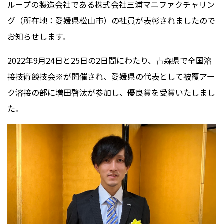
ループの製造会社である株式会社三浦マニファクチャリン
グ（所在地：愛媛県松山市）の社員が表彰されましたので
お知らせします。
2022年
9
月
24
日と
25
日の
2
日間にわたり、青森県で全国溶
接技術競技会※が開催され、愛媛県の代表として被覆アー
ク溶接の部に増田啓汰が参加し、優良賞を受賞いたしまし
た。