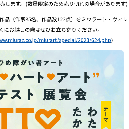
売します。
(
数量限定のため売り切れの場合があります
)
作品（作家
85
名、作品数
123
点）をミウラート・ヴィレ
くにお越しの際はぜひお立ち寄りください。
ww.miuraz.co.jp/miurart/special/2023/624.php
)