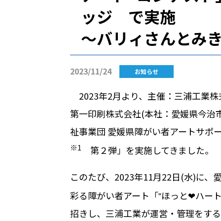
ッジ で実施
～バリィさんとみ
2023/11/24
お知らせ
2023年
2
月より、主催：三浦工業株
第一印刷株式会社
(
本社：愛媛県今治
祉事業団 愛媛県障がい者アートサポ
※
1
第２弾」を実施してきました。
このたび、2023年
11
月
22
日
(
水
)
に、
彩る障がい者アート「‟ほっと❤ハー
招きし、三浦工業が運営・管理をする