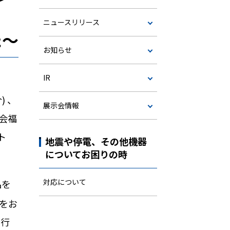
ニュースリリース
た～
お知らせ
IR
介
)
、
展示会情報
会福
ト
地震や停電、その他機器
についてお困りの時
対応について
品を
をお
を行