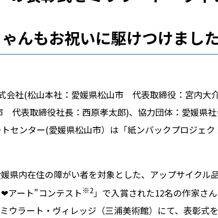
きゃんもお祝いに駆けつけまし
式会社
(
松山本社：愛媛県松山市 代表取締役：宮内大
市 代表取締役社長：西原孝太郎
)
、協力団体：愛媛県社
ートセンター
(
愛媛県松山市）は「紙ンバックプロジェク
愛媛県内在住の障がい者を対象とした、アップサイクル
※
2
ト❤アート
"
コンテスト
」で入賞された
12
名の作家さん
ミウラート・ヴィレッジ（三浦美術館）にて、表彰式