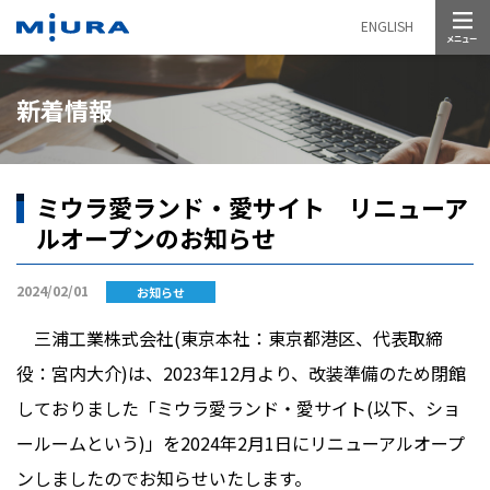
メニュー
ENGLISH
新着情報
ミウラ愛ランド・愛サイト リニューア
ルオープンのお知らせ
2024/02/01
お知らせ
三浦工業株式会社
(
東京本社：東京都港区、代表取締
役：宮内大介
)
は、
2023
年
12
月より、改装準備のため閉館
しておりました「ミウラ愛ランド・愛サイト
(
以下、ショ
ールームという
)」
を
2024
年
2
月
1
日にリニューアルオープ
ンしましたのでお知らせいたします。