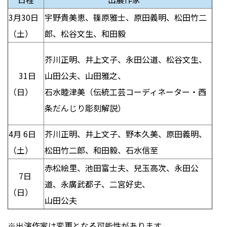
3月
30
日
宇野貴美恵、篠原雅士、原田義明、松田竹二
（土）
郎、松谷文生、和田毅
芥川正明、井上文子、永田公道、松谷文生、
31
日
山田公夫、山田雅之、
（日）
石水睦津美（伝統工芸コーディネーター・西
条だんじり彫刻解説）
4
月
6
日
芥川正明、井上文子、野本久美、原田義明、
（土）
松田竹二郎、和田毅、石水信至
赤松絵里、池田富士夫、兒玉高次、永田公
7日
道、永廣武都子、二宮好史、
（日）
山田公夫
※出演作家は変更となる可能性があります。