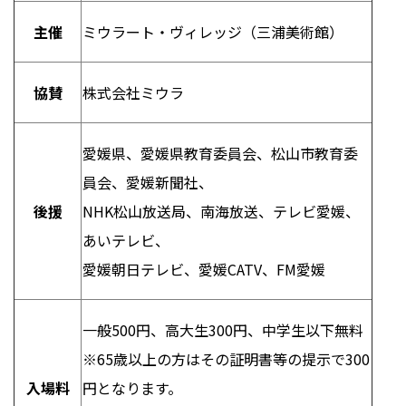
主催
ミウラート・ヴィレッジ（三浦美術館）
協賛
株式会社ミウラ
愛媛県、愛媛県教育委員会、松山市教育委
員会、愛媛新聞社、
後援
NHK
松山放送局、南海放送、テレビ愛媛、
あいテレビ、
愛媛朝日テレビ、愛媛
CATV
、
FM
愛媛
一般
500
円、高大生
300
円、中学生以下無料
※
65
歳以上の方はその証明書等の提示で
300
入場料
円となります。