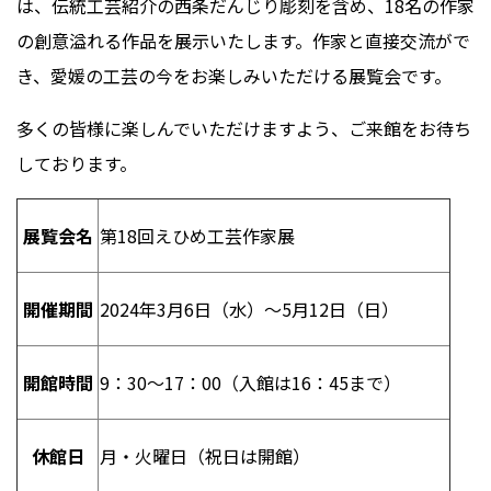
は、伝統工芸紹介の西条だんじり彫刻を含め、
18
名の作家
の創意溢れる作品を展示いたします。作家と直接交流がで
き、愛媛の工芸の今をお楽しみいただける展覧会です。
多くの皆様に楽しんでいただけますよう、ご来館をお待ち
しております。
展覧会名
第
18
回えひめ工芸作家展
開催期間
2024年
3
月
6
日（水）～
5
月
12
日（日）
開館時間
9：
30
～
17
：
00
（入館は
16
：
45
まで）
休館日
月・火曜日（祝日は開館）