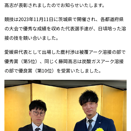
高志が表彰されましたのでお知らせいたします。
競技は
2023
年
11
月
11
日に茨城県で開催され、各都道府県
の大会で優秀な成績を収めた代表選手達が、日頃培った溶
接の技を競い合いました。
愛媛県代表として出場した鹿村渉は被覆アーク溶接の部で
優秀賞（第
5
位）、同じく藤岡高志は炭酸ガスアーク溶接
の部で優良賞（第
10
位）を受賞いたしました。