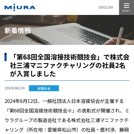
メニュー
ENGLISH
新着情報
「第68回全国溶接技術競技会」で株式会
社三浦マニファクチャリングの社員2名
が入賞しました
2024/06/14
お知らせ
2024年
6
月
12
日、一般社団法人日本溶接協会が主催する
「第
68
回全国溶接技術競技会※」の表彰式が開催され、ミ
ウラグループの製造会社である株式会社三浦マニファクチ
ャリング（所在地：愛媛県松山市）の社員・鹿村渉、藤岡