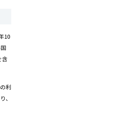
年
10
い国
を含
の利
なり、