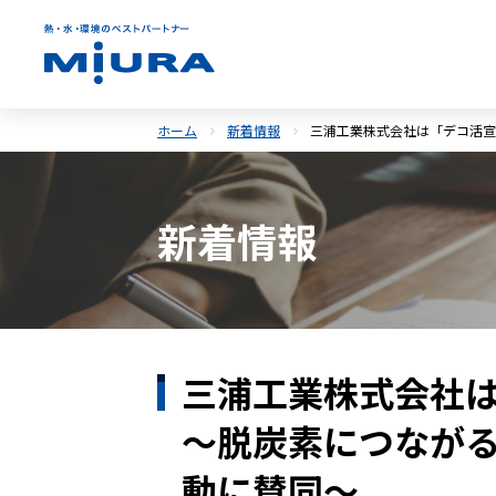
ホーム
新着情報
三浦工業株式会社は「デコ活宣
新着情報
三浦工業株式会社
～脱炭素につなが
動に賛同～