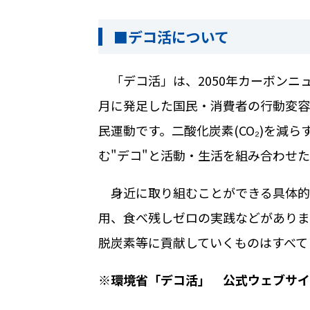
■デコ活について
「デコ活」は、
2050
年カーボンニ
月に発足した国民・消費者の行動変容
民運動です。二酸化炭素
(CO
₂
)
を減ら
む
"
デコ
"
と活動・生活を組み合わせた
身近に取り組むことができる具体的
用、食べ残しゼロの実践などがありま
脱炭素等に貢献していくものはすべて
※環境省「デコ活」 公式ウェブサ