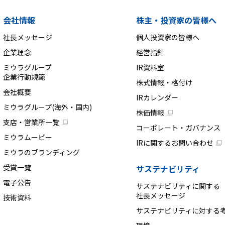
会社情報
株主・投資家の皆様へ
社長メッセージ
個人投資家の皆様へ
企業理念
経営指針
ミウラグループ
IR資料室
企業行動規範
株式情報・格付け
会社概要
IRカレンダー
ミウラグループ(海外・国内)
株価情報
支店・営業所一覧
コーポレート・ガバナンス
ミウラムービー
IRに関するお問い合わせ
ミウラのブランディング
受賞一覧
サステナビリティ
電子公告
サステナビリティに関する
社長メッセージ
技術資料
サステナビリティに対する