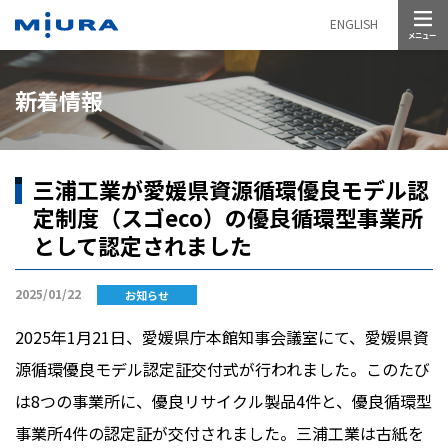
メニュー
ENGLISH
新着情報
三浦工業が愛媛県資源循環優良モデル認
定制度（スゴeco）の優良循環型事業所
として認定されました
2025/01/22
お知らせ
2025年
1
月
21
日、愛媛県庁本館知事会議室にて、愛媛県資
源循環優良モデル認定証交付式が行われました。このたび
は
8
つの事業所に、優良リサイクル製品
4
件と、優良循環型
事業所
4
件の認定証が交付されました。三浦工業は古紙を