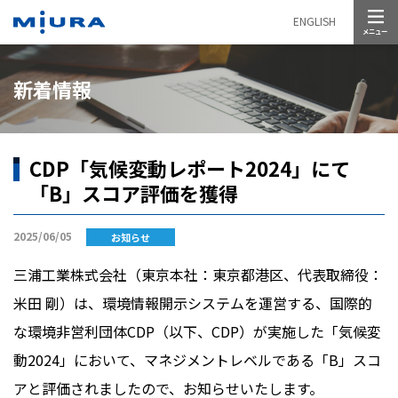
メニュー
ENGLISH
新着情報
CDP「気候変動レポート2024」にて
「B」スコア評価を獲得
2025/06/05
お知らせ
三浦工業株式会社（東京本社：東京都港区、代表取締役：
米田 剛）は、環境情報開示システムを運営する、国際的
な環境非営利団体
CDP（
以下、
CDP）
が実施した「気候変
動
2024
」において、マネジメントレベルである「
B
」スコ
アと評価されましたので、お知らせいたします。