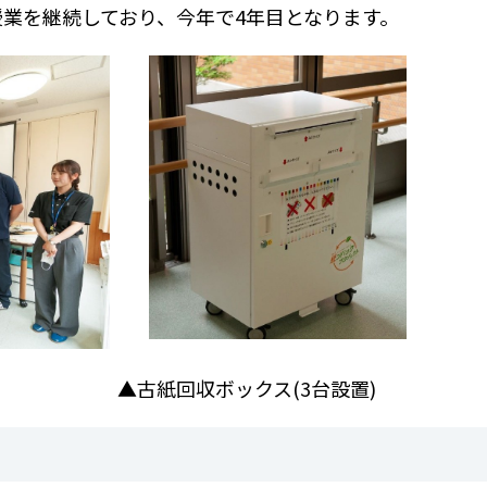
授業を継続しており、今年で
4
年目となります。
▲古紙回収ボックス
(3
台設置
)