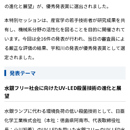
の進化と展望」が、優秀発表賞に選出されました。
本特別セッションは、産官学の若手技術者が研究成果を共
有し、機械系分野の活性化を図ることを目的に開催されて
います。今回は全
16
件の発表が行われ、当日の審査員によ
る厳正な評価の結果、宇和川の発表が優秀発表賞として選
定されました。
発表テーマ
水銀フリー社会に向けたUV-LED殺菌技術の進化と展
望
水銀ランプに代わる環境負荷の低い殺菌技術として、日亜
化学工業株式会社（本社：徳島県阿南市、代表取締役社
長：小川裕義）のUV-LEDを用いた水銀フリーのUV-LED水