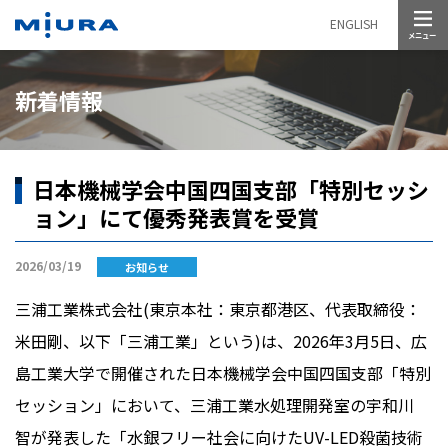
メニュー
ENGLISH
新着情報
日本機械学会中国四国支部「特別セッシ
ョン」にて優秀発表賞を受賞
2026/03/19
お知らせ
三浦工業株式会社
(
東京本社：東京都港区、代表取締役：
米田剛、以下「三浦工業」という
)
は、
2026
年
3
月
5
日、広
島工業大学で開催された日本機械学会中国四国支部「特別
セッション」において、三浦工業水処理開発室の宇和川
智が発表した「水銀フリー社会に向けた
UV-LED
殺菌技術