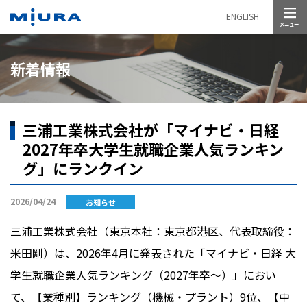
メニュー
ENGLISH
新着情報
三浦工業株式会社が「マイナビ・⽇経
2027年卒⼤学⽣就職企業⼈気ランキン
グ」にランクイン
2026/04/24
お知らせ
三浦工業株式会社（東京本社：東京都港区、代表取締役：
米田剛）は、
2026
年
4
月に発表された「マイナビ・日経 大
学生就職企業人気ランキング（
2027
年卒～）」におい
て、【業種別】ランキング（機械・プラント）
9
位、【中