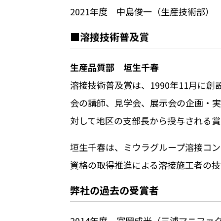
2021年度 中島俊一（生産技術部）
■溶接技術普及賞
生産品質部 垣生千春
溶接技術普及賞は、
1990
年
11
月に創
会の講師、見学会、展示会の企画・実
対して地区の支部長から授与される賞
垣生千春は、ミウラグループ溶接コン
資格の取得推進による溶接施工者の技
弊社の過去の受賞者
2014年度 宮岡成光（三浦マニファ