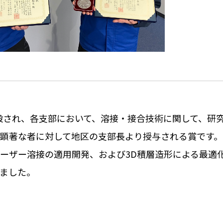
設され、各支部において、溶接・接合技術に関して、研
顕著な者に対して地区の支部長より授与される賞です。
ーザー溶接の適用開発、および
3D
積層造形による最適
ました。