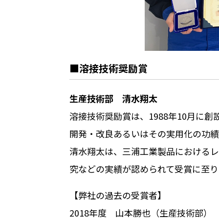
■溶接技術奨励賞
生産技術部 清水翔太
溶接技術奨励賞は、
1988
年
10
月に創
開発・改良あるいはその実用化の功績
清水翔太は、三浦工業製品におけるレ
究などの実績が認められて受賞に至り
【弊社の過去の受賞者】
2018年度 山本勝也（生産技術部）