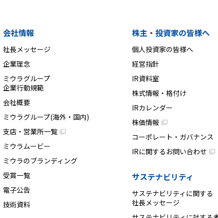
会社情報
株主・投資家の皆様へ
社長メッセージ
個人投資家の皆様へ
企業理念
経営指針
ミウラグループ
IR資料室
企業行動規範
株式情報・格付け
会社概要
IRカレンダー
ミウラグループ(海外・国内)
株価情報
支店・営業所一覧
コーポレート・ガバナンス
ミウラムービー
IRに関するお問い合わせ
ミウラのブランディング
受賞一覧
サステナビリティ
電子公告
サステナビリティに関する
社長メッセージ
技術資料
サステナビリティに対する