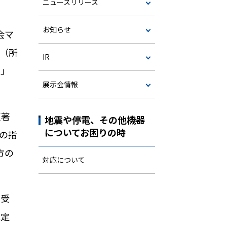
ニュースリリース
お知らせ
会マ
（所
IR
ー」
展示会情報
顕著
地震や停電、その他機器
についてお困りの時
の指
方の
対応について
を受
認定