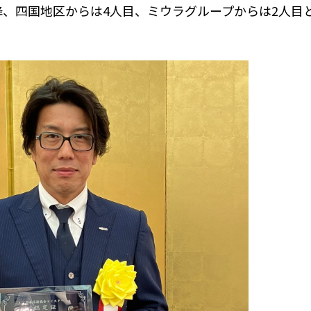
降、四国地区からは
4
人目、ミウラグループからは
2
人目