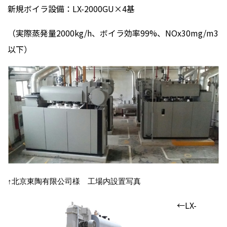
新規ボイラ設備：LX-2000GU×4基
（実際蒸発量2000kg/h、ボイラ効率99%、NOx30mg/m3
以下）
↑
北京東
陶有限公司様 工場内設置写真
←LX-