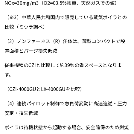
NOx=30mg/m3（O2=03.5%換算、天然ガスでの値）
（※3）中華人民共和国内で販売している蒸気ボイラとの
比較（ミウラ調べ）
（3）ノンファーネス（R）缶体は、薄型コンパクトで設
置面積とパージ損失低減
従来機種のCZIと比較して約39%の省スペースとなりま
す。
（CZI-4000GUとLX-4000GUを比較）
（4）連続パイロット制御で急負荷変動に高速追従・圧力
安定・損失低減
ボイラは待機状態から起動する場合、安全確保のため燃焼