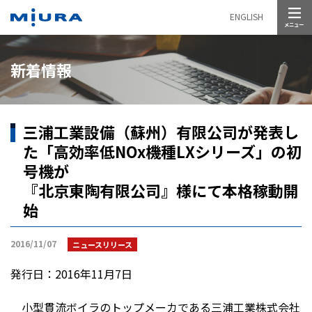
メニュー
ENGLISH
新着情報
三浦工業設備（蘇州）有限公司が発表し
た「高効率低NOx機種LXシリーズ」の初
号機が
『北京東陶有限公司』様にて本格稼動開
始
2016/11/07
ニュースリリース
発行日：2016年11月7日
小型貫流ボイラのトップメーカである三浦工業株式会社