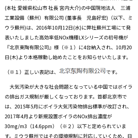
(本社 愛媛県松山市 社長 宮内大介)の中国現地法人 三浦
工業設備（蘇州）有限公司 (董事長 児島好宏)（以下、ミ
ウラ蘇州)は、2016年10月12日(水)に弊社蘇州工場にて発
表いたしました高効率低NOx機種LXシリーズの初号機が
『北京東陶有限公司』様（※１）に4台納入され、10月20
日(木)より本格稼動し始めたことをお知らせいたします。
（※１）正しい表記は、
です。
大気汚染が大きな社会問題となっている中国ではボイラ
の排出ガス規制が厳しくなっております。首都北京市で
は、2015年5月にボイラ大気汚染物排出標準が改訂され、
2017年4月より新規設置ボイラのNOx排出濃度が
30mg/m3（14.6ppm）（※２）以下と定められていま
す。ミウラ蘇州ではその環境規制に対応していくため、日