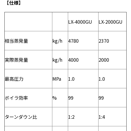
【仕様】
LX-4000GU
LX-2000GU
相当蒸発量
kg/h
4780
2370
実際蒸発量
kg/h
4000
2000
最高圧力
MPa
1.0
1.0
ボイラ効率
%
99
99
ターンダウン比
1:2
1:4