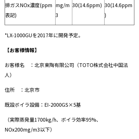
排ガスNOx濃度(ppm
mg/m
30(14.6ppm)
30(14.6ppm
表記)
3
)
*LX-1000GUを2017年に開発予定。
【お客様情報】
お客様名 ：北京東陶有限公司（TOTO株式会社中国法
人）
住所 ：北京市
既設ボイラ設備：EI-2000GS×5基
（実際蒸発量1700kg/h、ボイラ効率95%、
NOx200mg/m3以下）