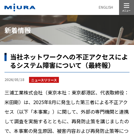
メニュー
ENGLISH
新着情報
当社ネットワークへの不正アクセスによ
るシステム障害について（最終報）
2026/05/18
ニュースリリース
三浦工業株式会社（東京本社：東京都港区、代表取締役：
米田剛）は、
2025
年
8
月に発生した第三者による不正アク
セス（以下「本事案」）に関して、外部の専門機関と連携
して調査を実施するとともに、再発防止策を講じましたの
で、本事案の発生原因、被害内容および再発防止策等につ