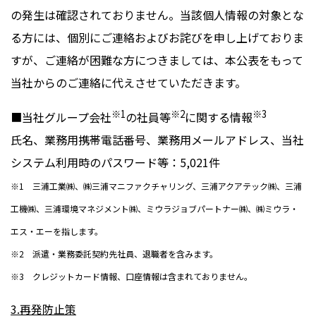
の発生は確認されておりません。当該個人情報の対象とな
る方には、個別にご連絡およびお詫びを申し上げておりま
すが、ご連絡が困難な方につきましては、本公表をもって
当社からのご連絡に代えさせていただきます。
※
1
※
2
※
3
■当社グループ会社
の社員等
に関する情報
氏名、業務用携帯電話番号、業務用メールアドレス、当社
システム利用時のパスワード等：
5,021
件
※1 三浦工業㈱、㈱三浦マニファクチャリング、三浦アクアテック㈱、三浦
工機㈱、三浦環境マネジメント㈱、ミウラジョブパートナー㈱、㈱ミウラ・
エス・エーを指します。
※2 派遣・業務委託契約先社員、退職者を含みます。
※3 クレジットカード情報、口座情報は含まれておりません。
3.
再発防止策