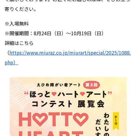
寄りください。
※
入場無料
※
開催期間：
8
月
24
日（日）〜
10
月
19
日（日）
詳細はこちら
（
https://www.miuraz.co.jp/miurart/special/2025/1088.
php）