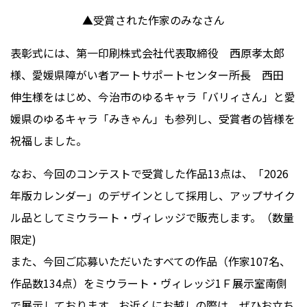
▲
受賞された作家のみなさん
表彰式には、第一印刷株式会社代表取締役 西原孝太郎
様、愛媛県障がい者アートサポートセンター所長 西田
伸生様をはじめ、今治市のゆるキャラ「バリィさん」と愛
媛県のゆるキャラ「みきゃん」も参列し、受賞者の皆様を
祝福しました。
なお、今回のコンテストで受賞した作品
13
点は、「
2026
年版カレンダー」のデザインとして採用し、アップサイク
ル品としてミウラート・ヴィレッジで販売します。（数量
限定
)
また、今回ご応募いただいたすべての作品（作家
107
名、
作品数
134
点）をミウラート・ヴィレッジ
1
Ｆ展示室南側
で展示しております。お近くにお越しの際は、ぜひお立ち