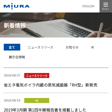
メニュー
ENGLISH
新着情報
全て
ニュースリリース
お知らせ
IR
展示会情報
2018/08/27
ニュースリリース
省エネ電気ボイラ内蔵の蒸気滅菌器「RH型」新発売
2018/08/10
IR
2019年3月期 第1四半期報告書を掲載しました