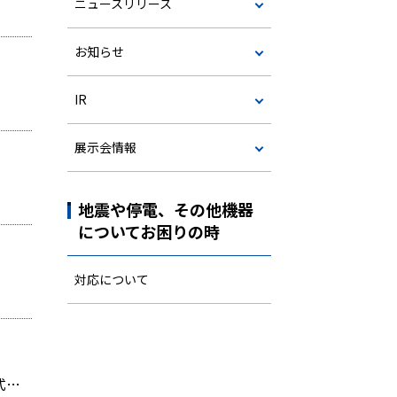
ニュースリリース
お知らせ
IR
展示会情報
地震や停電、その他機器
についてお困りの時
対応について
一般社団法人日本溶接協会が主催する「第67回全国溶接技術競技会」にて ミウラグループの製造会社 株式会社三浦マニファクチャリング 増田啓汰 が「優良賞」を受賞しました