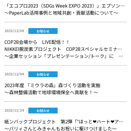
「エコプロ2023（SDGs Week EXPO 2023）」エプソンブースにて、導入企業セミナーに登壇しました
～PaperLab活用事例と地域共創・貢献活動について～
2023/12/04
お知らせ
COP28会場から LIVE配信！！
NIKKEI脱炭素プロジェクト COP28スペシャルセミナー「決意から実行へ 脱炭素社会の実現に向けた日本企業の取り組み」
～企業セッション「プレゼンテーション/トーク」に 代表取締役 宮内大介が登壇～
2023/12/04
お知らせ
2023年度 「ミウラの森」森づくり活動を実施
～森林整備活動で地球環境保全へ貢献を！～
2023/11/24
お知らせ
紙ンバックプロジェクト 第2弾「‟ほっと❤ハート❤アート"コンテスト」の表彰式をミウラート・ヴィレッジ で実施
～バリィさんとみきゃんもお祝いに駆けつけました～