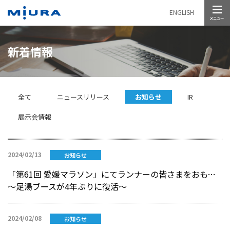
メニュー
ENGLISH
新着情報
全て
ニュースリリース
お知らせ
IR
展示会情報
2024/02/13
お知らせ
「第61回 愛媛マラソン」にてランナーの皆さまをおもてなし
～足湯ブースが4年ぶりに復活～
2024/02/08
お知らせ