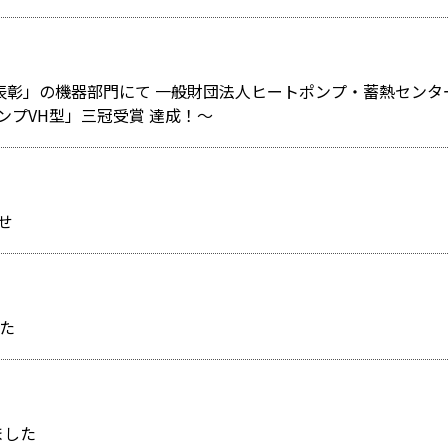
ポンプVH型」三冠受賞 達成！～
らせ
した
ました