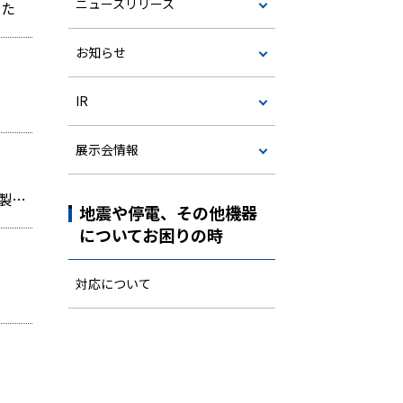
ニュースリリース
した
お知らせ
IR
展示会情報
一般社団法人日本ボイラ協会 愛媛支部主催「2026年度 優良ボイラー技士等表彰」にて ミウラグループの製造会社の3名が「優良ボイラー溶接士」として表彰されました
地震や停電、その他機器
についてお困りの時
対応について