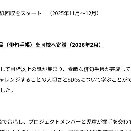
紙回収をスタート （
2025
年
11
月～
12
月）
）
品（俳句手帳）を同校へ寄贈（
2026
年
2
月）
して目標以上の紙が集まり、素敵な俳句手帳が完成して
ャレンジすることの大切さと
SDGs
について学ぶことが
した。
員で合唱し、プロジェクトメンバーと児童が握手を交わ