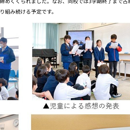
締めくくられました。なお、同校では
3
学期終了まで古
り組み続ける予定です。