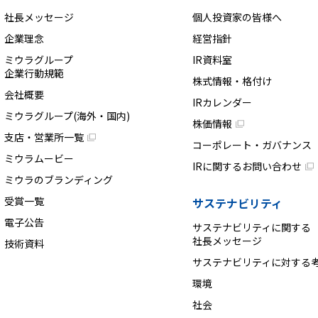
社長メッセージ
個人投資家の皆様へ
企業理念
経営指針
ミウラグループ
IR資料室
企業行動規範
株式情報・格付け
会社概要
IRカレンダー
ミウラグループ(海外・国内)
株価情報
支店・営業所一覧
コーポレート・ガバナンス
ミウラムービー
IRに関するお問い合わせ
ミウラのブランディング
受賞一覧
サステナビリティ
電子公告
サステナビリティに関する
社長メッセージ
技術資料
サステナビリティに対する
環境
社会