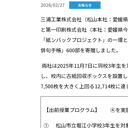
2026/02/27
お知らせ
三浦工業株式会社（松山本社：愛媛県
と第一印刷株式会社（本社：愛媛県今
「紙ンバックプロジェクト」の一環と
俳句手帳」600部を寄贈しました。
両社は
2025
年
11
月
7
日に同校
3
年生を
し、校内に古紙回収ボックスを設置し
7,500
枚を大きく上回る
12,714
枚に達
【出前授業プログラム】 ④を実
①
松山市立堀江小学校
3
年生を対