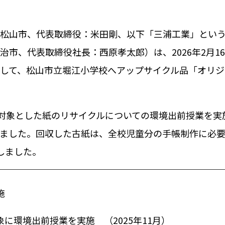
松山市、代表取締役：米田剛、以下「三浦工業」とい
治市、代表取締役社長：西原孝太郎）は、
2026
年
2
月
16
して、松山市立堀江小学校へアップサイクル品「オリジ
対象とした紙のリサイクルについての環境出前授業を実
ました。回収した古紙は、全校児童分の手帳制作に必
しました。
施
象に環境出前授業を実施 （
2025
年
11
月）