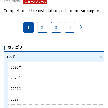
2016/08/29
ニュースリリース
Completion of the installation and commissioning test of two units of MIURA's HK-600 ballast water management system on a Japanese owned bulk carrier(551KB)
1
2
3
4
カテゴリ
すべて
2026年
2025年
2024年
2023年